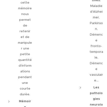
tives:
cette
Maladie
mémoire
d'Alzhei
nous
mer,
permet
Parkinso
de
n,
retenir
Démenc
et de
e
manipule
fronto-
r une
tempora
petite
le,
quantité
Démenc
d'inform
e
ations
vasculair
pendant
e...
une
Les
courte
patholo
durée.
gies
Mémoir
neurolo
e