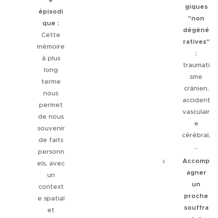
giques
épisodi
"non
que :
dégéné
Cette
ratives"
mémoire
:
à plus
traumati
long
sme
terme
crânien,
nous
accident
permet
vasculair
de nous
e
souvenir
cérébral,
de faits
...
personn
Accomp
els, avec
agner
un
un
context
proche
e spatial
souffra
et