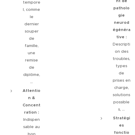
nt de
tempore
patholo
l, comme
gie
le
neurod
dernier
égénéra
souper
tive :
de
Descripti
famille,
on des
une
troubles,
remise
types
de
de
diplôme,
prises en
...
charge,
Attentio
solutions
n &
possible
Concent
s, ...
ration :
Stratégi
Indispen
es
sable au
fonctio
bon