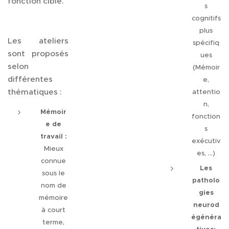
fonction cible.
s
cognitifs
plus
Les ateliers
spécifiq
sont proposés
ues
selon
(Mémoir
différentes
e,
thématiques :
attentio
n,
Mémoir
fonction
e de
s
travail :
exécutiv
Mieux
es, ...)
connue
Les
sous le
patholo
nom de
gies
mémoire
neurod
à court
égénéra
terme,